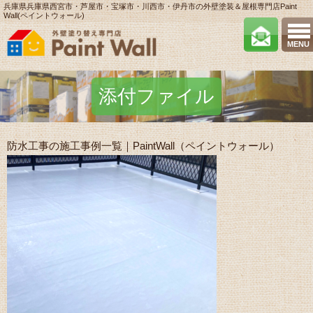
兵庫県兵庫県西宮市・芦屋市・宝塚市・川西市・伊丹市の外壁塗装＆屋根専門店Paint
Wall(ペイントウォール)
MENU
添付ファイル
防水工事の施工事例一覧｜PaintWall（ペイントウォール）