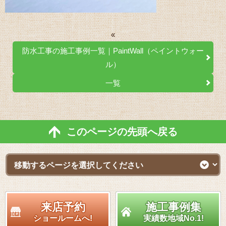
«
防水工事の施工事例一覧｜PaintWall（ペイントウォー
ル）
一覧
このページの先頭へ戻る
来店予約
施工事例集
ショールームへ!
実績数地域No.1!