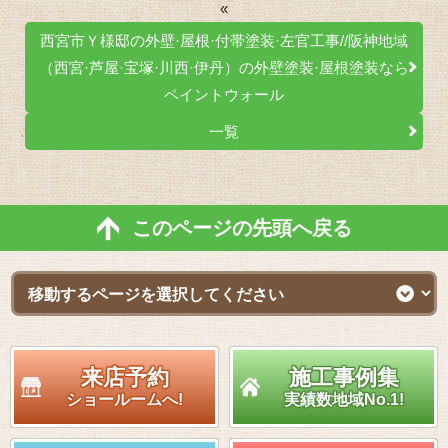
«
西宮市Ｙ様邸の外壁·屋根·付帯塗装·左官工事//阪神地域
（西宮·芦屋·宝塚·川西·伊丹）の外壁塗装·屋根塗装なら
ペイントウォール
一覧
このページの先頭へ戻る
来店予約
施工事例集
ショールームへ!
実績数地域No.1!