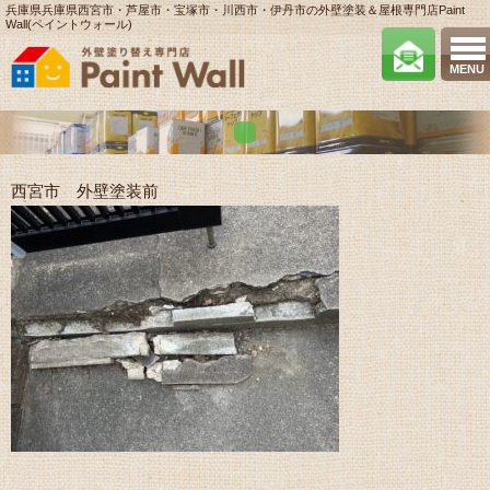
兵庫県兵庫県西宮市・芦屋市・宝塚市・川西市・伊丹市の外壁塗装＆屋根専門店Paint
Wall(ペイントウォール)
MENU
西宮市 外壁塗装前