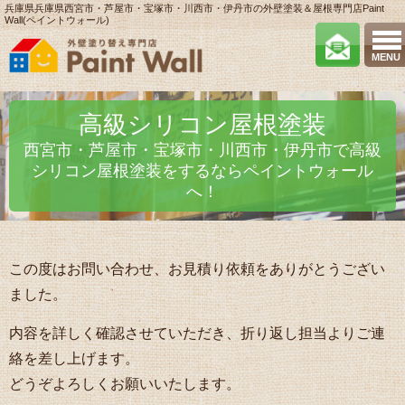
兵庫県兵庫県西宮市・芦屋市・宝塚市・川西市・伊丹市の外壁塗装＆屋根専門店Paint
Wall(ペイントウォール)
MENU
高級シリコン屋根塗装
西宮市・芦屋市・宝塚市・川西市・伊丹市で高級
シリコン屋根塗装をするならペイントウォール
へ！
この度はお問い合わせ、お見積り依頼をありがとうござい
ました。
内容を詳しく確認させていただき、折り返し担当よりご連
絡を差し上げます。
どうぞよろしくお願いいたします。