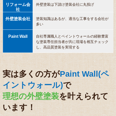
外壁塗装は下請け塗装会社に丸投げ
塗装知識はあるが、適当な工事をする会社が
多い
自社専属職人とペイントウォールの経験豊富
な塗装専任担当者が共に現場を相互チェック
し、高品質塗装を実現する
実は多くの方が
Paint Wall(ペ
イントウォール)
で
理想の外壁塗装
を叶えられて
います！