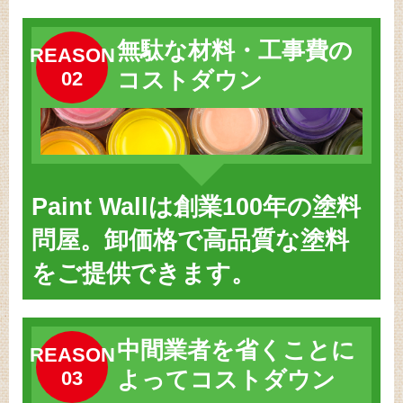
無駄な材料・工事費の
REASON
02
コストダウン
Paint Wallは創業100年の塗料
問屋。卸価格で高品質な塗料
をご提供できます。
中間業者を省くことに
REASON
03
よってコストダウン