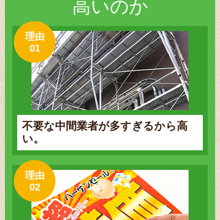
高いのか
理由
01
不要な中間業者が多すぎるから高
い。
理由
02