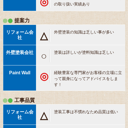
◎
の取り扱い実績あり
提案力
外壁塗装の知識は乏しい事が多い
△
塗装は詳しいが塗料知識は乏しい
○
経験豊富な専門家がお客様の立場に立
◎
って親身になってアドバイスをしま
す！
工事品質
塗装工事は不慣れなため品質は低い
△