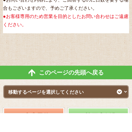
に認識できない方法による個人情報の取得は行っておりませ
合もございますので、予めご了承ください。
ん。

●お客様専用のため営業を目的としたお問い合わせはご遠慮
（8）個人情報の安全管理措置について

取得した個人情報については、漏洩、減失またはき損の防止
ください。
と是正、その他個人情報の安全管理のために必要かつ適切な
措置を講じます。お問合せへの回答後、取得した個人情報は
当社内において削除致します。

（9）個人情報保護方針

当社ホームページの個人情報保護方針をご覧下さい。

（10）ご本人の権利の尊重

当社に対する個人情報のご提供は、ご本人様の任意のご意思
このページの先頭へ戻る
によります。ただし、ご本人様が個人情報のご提供を拒否さ
れた場合、当社は、上記「個人情報の利用目的」に記載の各
種サービスのご提供やお問い合わせ等のご対応ができない場
合がございます。また、これによりご本人様が被った損害
（逸失利益を含む）、不利益等について、当社は何らの賠償
責任等を負いません。

（11）当社の個人情報の取扱いに関する苦情、相談等の問
来店予約
施工事例集
合せ先

ショールームへ!
実績数地域No.1!
窓口の名称 個人情報問合せ窓口
