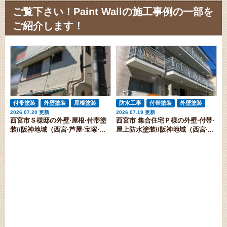
ご覧下さい！Paint Wallの施工事例の一部を
ご紹介します！
付帯塗装
外壁塗装
屋根塗装
防水工事
付帯塗装
外壁塗装
2026.07.20 更新
2026.07.19 更新
アパート・マンション
西宮市Ｓ様邸の外壁·屋根·付帯塗
西宮市 集合住宅Ｐ様の外壁·付帯·
装//阪神地域（西宮·芦屋·宝塚·...
屋上防水塗装//阪神地域（西宮·...