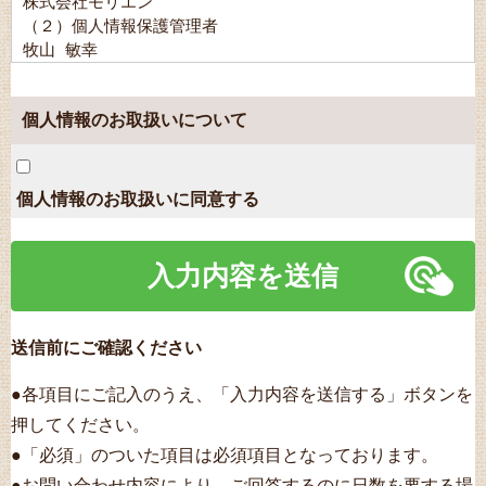
株式会社モリエン

（２）個人情報保護管理者

牧山 敏幸

（3）個人情報の利用目的

・お見積もりに関するご連絡をするため

個人情報のお取扱いについて
・お問い合わせいただいた内容に回答するため

（4）個人情報の第三者提供について

　取得した個人情報は法令等による場合を除いて第三者に提
供することはありません。

個人情報のお取扱いに同意する
（5）個人情報の取扱いの委託について

取得した個人情報の取扱いの全部又は、一部を委託すること
があります。

（6）保有個人データの開示等および問い合わせ窓口につい
て

ご本人からの求めにより、当社が保有する保有個人データの
送信前にご確認ください
利用目的の通知・開示・内容の訂正・追加または削除・利用
の停止・消去および第三者への提供の停止（「開示等」とい
●各項目にご記入のうえ、「入力内容を送信する」ボタンを
います。）に応じます。開示等に応ずる窓口は、お問合せい
押してください。
ただきました当該部署になります。

●「必須」のついた項目は必須項目となっております。
（7）本人が容易に認識できない方法による個人情報の取得

クッキーやウェブビーコン等を用いるなどして、本人が容易
●お問い合わせ内容により、ご回答するのに日数を要する場