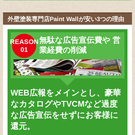
外壁塗装専門店Paint Wallが安い3つの理由
無駄な広告宣伝費や
営
REASON
01
業経費の削減
WEB広報をメインとし、豪華
なカタログやTVCMなど過度
な広告宣伝をせずにお客様に
還元。