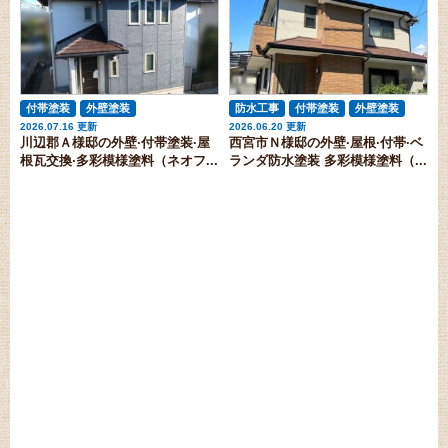
付帯塗装
外壁塗装
防水工事
付帯塗装
外壁塗装
2026.07.16 更新
2026.06.20 更新
その他リフォーム
屋根塗装
川辺郡Ａ様邸の外壁·付帯塗装·屋
西宮市Ｎ様邸の外壁·屋根·付帯·ベ
根瓦交換·多彩模様塗料（ネオフ...
ランダ防水塗装 多彩模様塗料（...