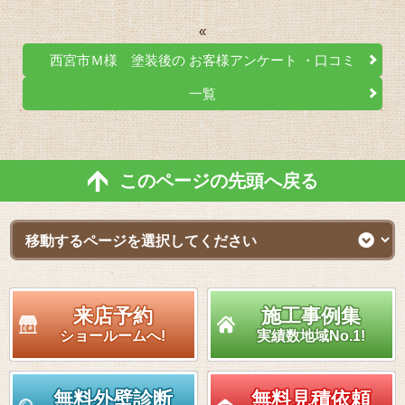
«
西宮市Ｍ様 塗装後の お客様アンケート ・口コミ
一覧
このページの先頭へ戻る
来店予約
施工事例集
ショールームへ!
実績数地域No.1!
無料外壁診断
無料見積依頼