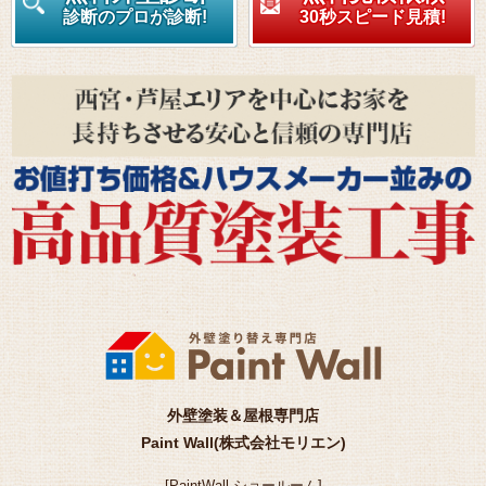
診断のプロが診断!
30秒スピード見積!
外壁塗装＆屋根専門店
Paint Wall(株式会社モリエン)
[
PaintWall
ショールーム
]