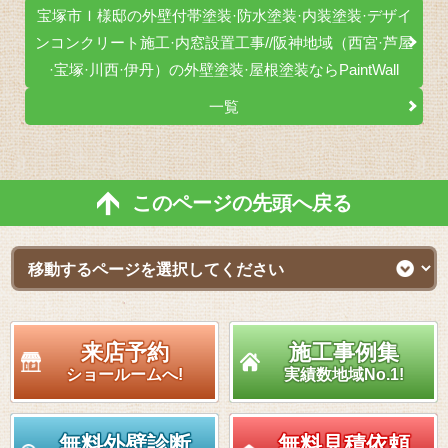
宝塚市Ｉ様邸の外壁付帯塗装·防水塗装·内装塗装·デザイ
ンコンクリート施工·内窓設置工事//阪神地域（西宮·芦屋
·宝塚·川西·伊丹）の外壁塗装·屋根塗装ならPaintWall
一覧
このページの先頭へ戻る
来店予約
施工事例集
ショールームへ!
実績数地域No.1!
無料外壁診断
無料見積依頼