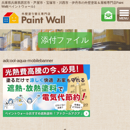
兵庫県兵庫県西宮市・芦屋市・宝塚市・川西市・伊丹市の外壁塗装＆屋根専門店Paint
Wall(ペイントウォール)
MENU
添付ファイル
adcool-aqua-mobilebanner
«