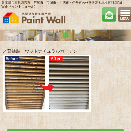
兵庫県兵庫県西宮市・芦屋市・宝塚市・川西市・伊丹市の外壁塗装＆屋根専門店Paint
Wall(ペイントウォール)
MENU
木部塗装 ウッドナチュラルガーデン
«