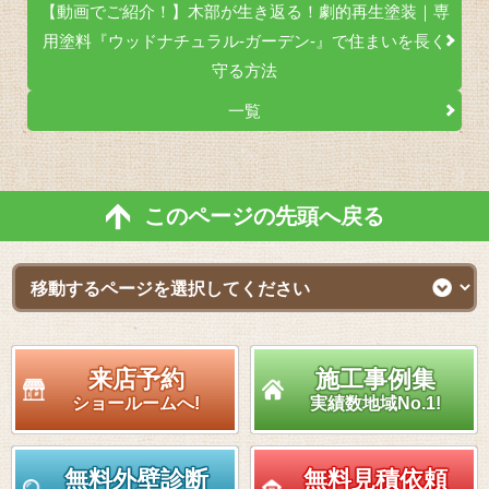
【動画でご紹介！】木部が生き返る！劇的再生塗装｜専
用塗料『ウッドナチュラル-ガーデン-』で住まいを長く
守る方法
一覧
このページの先頭へ戻る
来店予約
施工事例集
ショールームへ!
実績数地域No.1!
無料外壁診断
無料見積依頼