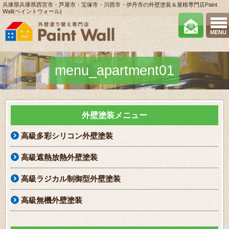
兵庫県兵庫県西宮市・芦屋市・宝塚市・川西市・伊丹市の外壁塗装＆屋根専門店Paint
Wall(ペイントウォール)
MENU
menu_apartment01
外壁塗装メニュー
高級多彩シリコン外壁塗装
高級遮熱放熱外壁塗装
高級ラジカル制御型外壁塗装
高級無機外壁塗装