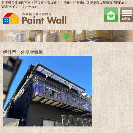
兵庫県兵庫県西宮市・芦屋市・宝塚市・川西市・伊丹市の外壁塗装＆屋根専門店Paint
Wall(ペイントウォール)
MENU
伊丹市 外壁塗装後