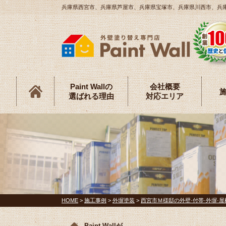
兵庫県西宮市、兵庫県芦屋市、兵庫県宝塚市、兵庫県川西市、兵庫県伊
Paint Wallの
会社概要
選ばれる理由
対応エリア
HOME
>
施工事例
>
外塀塗装
>
西宮市Ｍ様邸の外壁·付帯·外塀·屋根
Paint Wallが