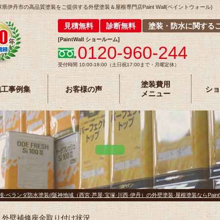
丹市の高品質塗装をご提供する外壁塗装＆屋根専門店Paint Wall(ペイントウォール)
見積無料
診断無料
塗装・防水に関する
[
PaintWall
ショールーム
]
0120-960-244
受付時間 10:00-18:00（土日祝17:00まで・月曜定休）
塗装費用
施工事例集
お客様の声
ショ
メニュー
·ベランダ防水塗装//阪神地域（西宮·芦屋·宝塚·川西·伊丹）の外壁塗装·屋根塗装ならPaintW
外壁補修座金取り付け状況