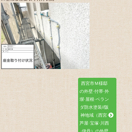
西宮市Ｍ様邸
の外壁·付帯·外
塀·屋根·ベラン
ダ防水塗装//阪
神地域（西宮·
芦屋·宝塚·川西
·伊丹）の外壁