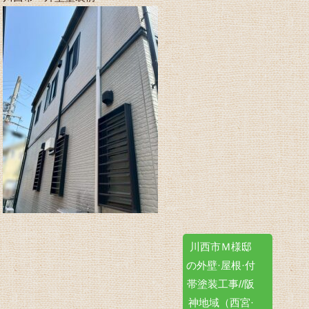
川西市Ｍ様邸
の外壁·屋根·付
帯塗装工事//阪
神地域（西宮·