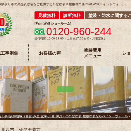
丹市の高品質塗装をご提供する外壁塗装＆屋根専門店Paint Wall(ペイントウォール)
見積無料
診断無料
塗装・防水に関する
[
PaintWall
ショールーム
]
0120-960-244
受付時間 10:00-18:00（土日祝17:00まで・月曜定休）
塗装費用
施工事例集
お客様の声
ショ
メニュー
工事//阪神地域（西宮·芦屋·宝塚·川西·伊丹）の外壁塗装·屋根塗装ならペイントウォール
川西市 外壁塗装前