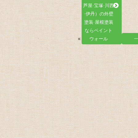
芦屋·宝塚·川西
·伊丹）の外壁
塗装·屋根塗装
ならペイント
«
ウォール