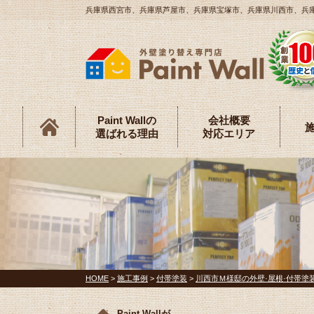
兵庫県西宮市、兵庫県芦屋市、兵庫県宝塚市、兵庫県川西市、兵庫県伊
Paint Wallの
会社概要
選ばれる理由
対応エリア
HOME
>
施工事例
>
付帯塗装
>
川西市Ｍ様邸の外壁·屋根·付帯塗装
Paint Wallが