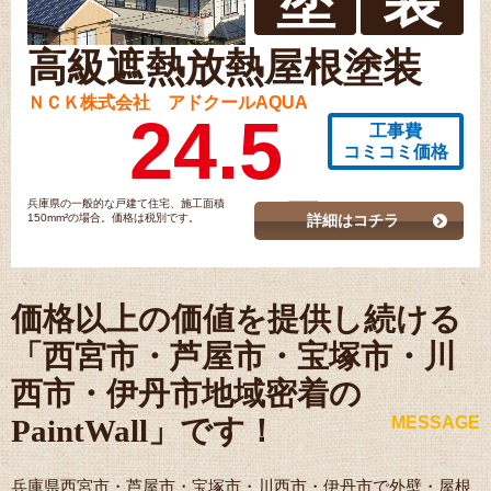
高級遮熱放熱屋根塗装
ＮＣＫ株式会社 アドクールAQUA
24.5
工事費
コミコミ価格
兵庫県の一般的な戸建て住宅、施工面積
150mm²の場合。価格は税別です。
詳細はコチラ
価格以上の価値を提供し続ける
「西宮市・芦屋市・宝塚市・川
西市・伊丹市地域密着の
PaintWall」です！
MESSAGE
兵庫県西宮市・芦屋市・宝塚市・川西市・伊丹市で外壁・屋根