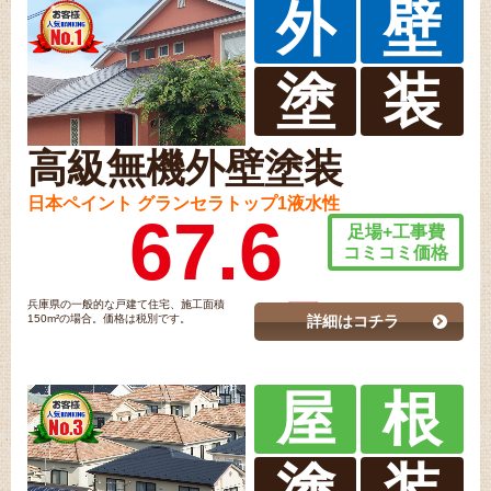
外
壁
塗
装
高級無機外壁塗装
日本ペイント グランセラトップ1液水性
67.6
足場+工事費
コミコミ価格
兵庫県の一般的な戸建て住宅、施工面積
150m²の場合。価格は税別です。
詳細はコチラ
屋
根
塗
装