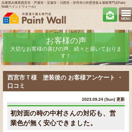
兵庫県兵庫県西宮市・芦屋市・宝塚市・川西市・伊丹市の外壁塗装＆屋根専門店Paint
Wall(ペイントウォール)
MENU
お客様の声
大切なお客様の喜びの声、続々と届いておりま
す！
西宮市Ｔ様 塗装後の お客様アンケート ・
口コミ
2023.09.24 (Sun) 更新
初対面の時の中村さんの対応も、営
業色が無く安心できました。