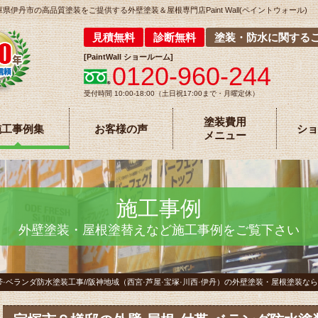
丹市の高品質塗装をご提供する外壁塗装＆屋根専門店Paint Wall(ペイントウォール)
見積無料
診断無料
塗装・防水に関する
[
PaintWall
ショールーム
]
0120-960-244
受付時間 10:00-18:00（土日祝17:00まで・月曜定休）
塗装費用
施工事例集
お客様の声
ショ
メニュー
施工事例
外壁塗装・屋根塗替えなど施工事例をご覧下さい
·ベランダ防水塗装工事//阪神地域（西宮·芦屋·宝塚·川西·伊丹）の外壁塗装・屋根塗装ならPain