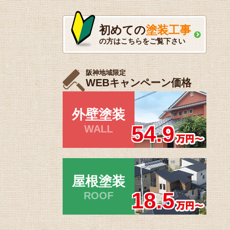
初めての
塗装工事
の方はこちらをご覧下さい
阪神地域限定
WEBキャンペーン価格
外壁塗装
54.9
WALL
屋根塗装
18.5
ROOF