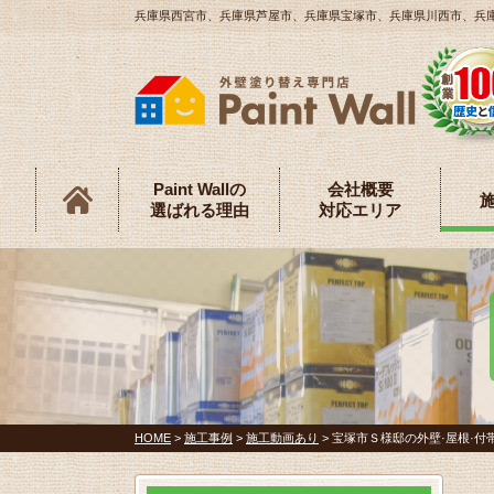
兵庫県西宮市、兵庫県芦屋市、兵庫県宝塚市、兵庫県川西市、兵庫県伊
Paint Wallの
会社概要
選ばれる理由
対応エリア
HOME
>
施工事例
>
施工動画あり
>
宝塚市Ｓ様邸の外壁·屋根·付帯