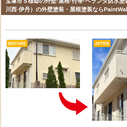
宝塚市Ｓ様邸の外壁·屋根·付帯·ベランダ防水塗装
川西·伊丹）の外壁塗装・屋根塗装ならPaintWal
BEFORE
AFTER