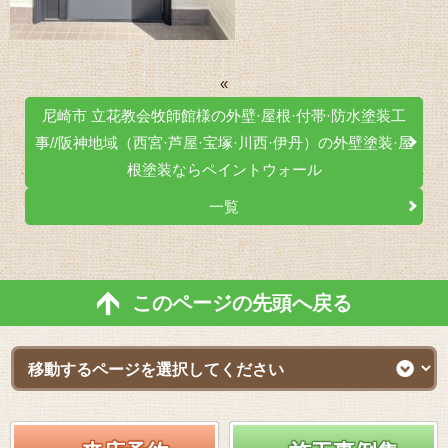
«
尼崎市 立花教会牧師館様の外壁·屋根·付帯·防水塗装工
事//阪神地域（西宮·芦屋·宝塚·川西·伊丹）の外壁塗装·屋
根塗装ならペイントウォール
一覧
このページの先頭へ戻る