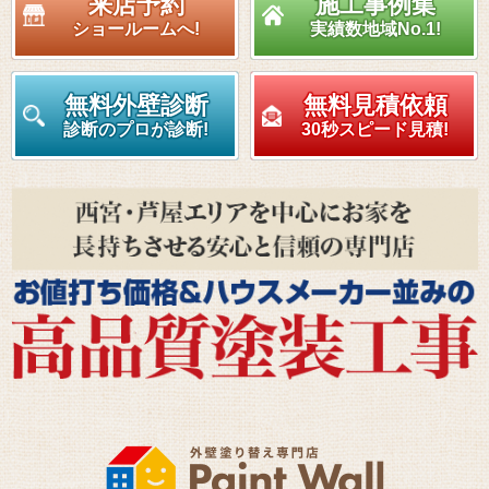
来店予約
施工事例集
ショールームへ!
実績数地域No.1!
無料外壁診断
無料見積依頼
診断のプロが診断!
30秒スピード見積!