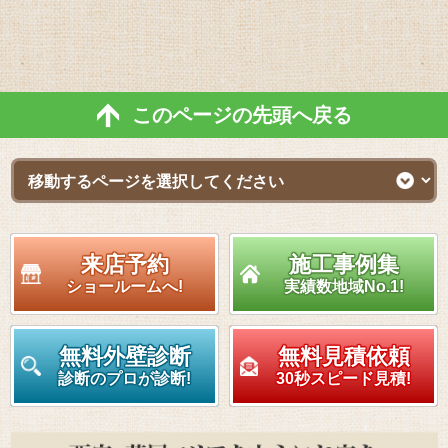
このページの先頭へ戻る
来店予約
施工事例集
ショールームへ!
実績数地域No.1!
無料外壁診断
無料見積依頼
診断のプロが診断!
30秒スピード見積!