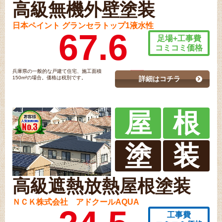
高級無機外壁塗装
日本ペイント グランセラトップ1液水性
67.6
足場+工事費
コミコミ価格
兵庫県の一般的な戸建て住宅、施工面積
150m²の場合。価格は税別です。
詳細はコチラ
屋
根
塗
装
高級遮熱放熱屋根塗装
ＮＣＫ株式会社 アドクールAQUA
工事費