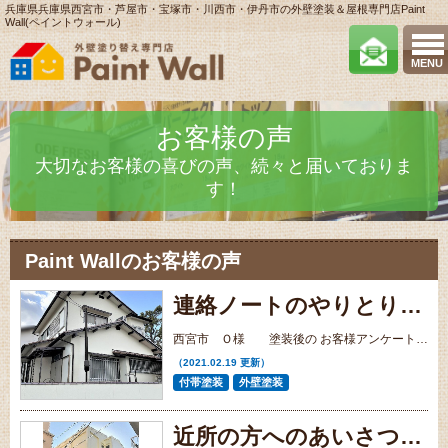
兵庫県兵庫県西宮市・芦屋市・宝塚市・川西市・伊丹市の外壁塗装＆屋根専門店Paint
Wall(ペイントウォール)
MENU
お客様の声
大切なお客様の喜びの声、続々と届いておりま
す！
Paint Wallのお客様の声
連絡ノートのやりとりは、良いと思います。 結構ていねいにやってもらいました。
西宮市 Ｏ様 塗装後の お客様アンケート ・口コミ
（2021.02.19 更新）
付帯塗装
外壁塗装
近所の方へのあいさつや配慮も女性ならではの気使いがあり、全体を通して安心しておまかせすることができました。