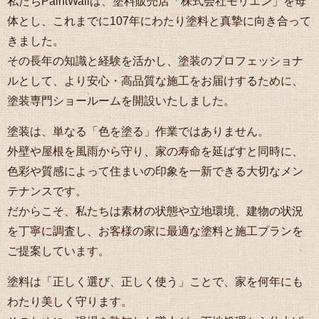
私たちPaintWallは、塗料販売店「株式会社モリエン」を母
体とし、これまでに107年にわたり塗料と真摯に向き合って
きました。
その長年の知識と経験を活かし、塗装のプロフェッショナ
ルとして、より安心・高品質な施工をお届けするために、
塗装専門ショールームを開設いたしました。
塗装は、単なる「色を塗る」作業ではありません。
外壁や屋根を風雨から守り、家の寿命を延ばすと同時に、
色彩や質感によって住まいの印象を一新できる大切なメン
テナンスです。
だからこそ、私たちは素材の状態や立地環境、建物の状況
を丁寧に調査し、お客様の家に最適な塗料と施工プランを
ご提案しています。
塗料は「正しく選び、正しく使う」ことで、家を何年にも
わたり美しく守ります。