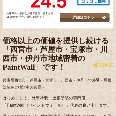
24.5
コミコミ価格
兵庫県の一般的な戸建て住宅、施工面積
150mm²の場合。価格は税別です。
詳細はコチラ
価格以上の価値を提供し続ける
「西宮市・芦屋市・宝塚市・川
西市・伊丹市地域密着の
PaintWall」です！
MESSAGE
兵庫県西宮市・芦屋市・宝塚市・川西市・伊丹市で外壁・屋根
塗装をご検討中の皆様へ
はじめまして。外壁塗装・屋根塗装の専門店
「PaintWall（ペイントウォール）」代表の森と申します。