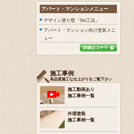
アパート・マンションメニュー
デザイン塗り壁「Sto工法」
アパート・マンション向け塗装メニ
ュー
詳細はコチラ
施工事例
高品質施工な仕上がりをご覧下さい
施工動画あり
施工事例一覧
外塀塗装
施工事例一覧