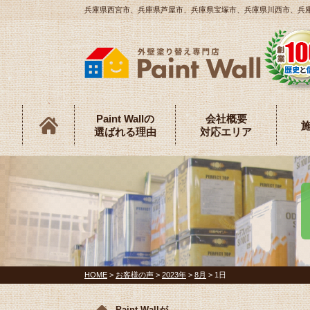
兵庫県西宮市、兵庫県芦屋市、兵庫県宝塚市、兵庫県川西市、兵庫県伊
Paint Wallの
会社概要
選ばれる理由
対応エリア
HOME
>
お客様の声
>
2023年
>
8月
>
1日
Paint Wallが