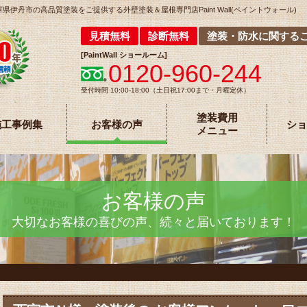
丹市の高品質塗装をご提供する外壁塗装＆屋根専門店Paint Wall(ペイントウォール)
見積無料
診断無料
塗装・防水に関する
[
PaintWall
ショールーム
]
0120-960-244
受付時間 10:00-18:00（土日祝17:00まで・月曜定休）
塗装費用
施工事例集
お客様の声
ショ
メニュー
お客様の声
大切なお客様の喜びの声、続々と届いております！