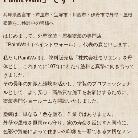
兵庫県西宮市・芦屋市・宝塚市・川西市・伊丹市で外壁・屋根
塗装をご検討中の皆様へ
はじめまして。外壁塗装・屋根塗装の専門店
「PaintWall（ペイントウォール）」代表の森と申します。
私たちPaintWallは、塗料販売店「株式会社モリエン」を母
体とし、これまでに107年にわたり塗料と真摯に向き合って
きました。
その長年の知識と経験を活かし、塗装のプロフェッショナ
ルとして、より安心・高品質な施工をお届けするために、
塗装専門ショールームを開設いたしました。
塗装は、単なる「色を塗る」作業ではありません。
外壁や屋根を風雨から守り、家の寿命を延ばすと同時に、
色彩や質感によって住まいの印象を一新できる大切なメン