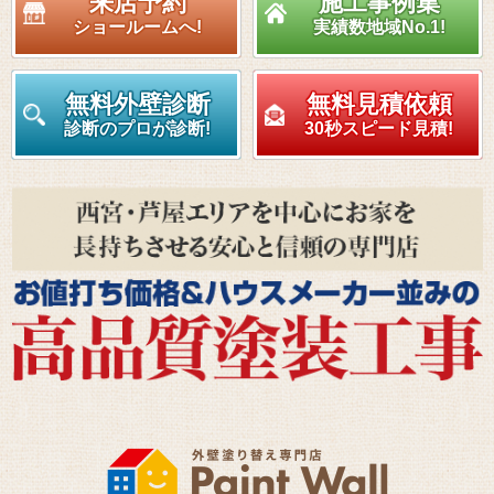
来店予約
施工事例集
ショールームへ!
実績数地域No.1!
無料外壁診断
無料見積依頼
診断のプロが診断!
30秒スピード見積!