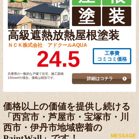
塗
装
高級遮熱放熱屋根塗装
ＮＣＫ株式会社 アドクールAQUA
24.5
工事費
コミコミ価格
兵庫県の一般的な戸建て住宅、施工面積
150mm²の場合。価格は税別です。
詳細はコチラ
価格以上の価値を提供し続ける
「西宮市・芦屋市・宝塚市・川
西市・伊丹市地域密着の
PaintWall」です！
MESSAGE