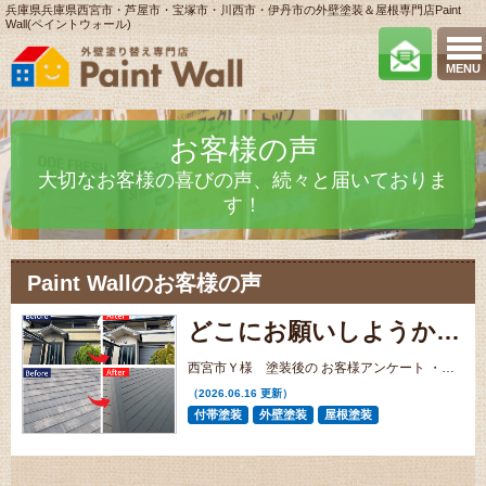
兵庫県兵庫県西宮市・芦屋市・宝塚市・川西市・伊丹市の外壁塗装＆屋根専門店Paint
Wall(ペイントウォール)
MENU
お客様の声
大切なお客様の喜びの声、続々と届いておりま
す！
Paint Wallのお客様の声
どこにお願いしようか悩みましたが、地域密着のペイントウォールさんにお願いしてよかったです。
西宮市Ｙ様 塗装後の お客様アンケート ・口コミ
（2026.06.16 更新）
付帯塗装
外壁塗装
屋根塗装