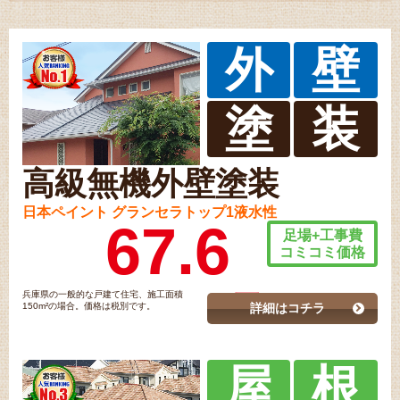
外
壁
塗
装
高級無機外壁塗装
日本ペイント グランセラトップ1液水性
67.6
足場+工事費
コミコミ価格
兵庫県の一般的な戸建て住宅、施工面積
150m²の場合。価格は税別です。
詳細はコチラ
屋
根