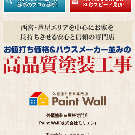
診断のプロが診断!
30秒スピード見積!
外壁塗装＆屋根専門店
Paint Wall(株式会社モリエン)
[
PaintWall
ショールーム
]