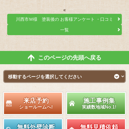
«
川西市Ｍ様 塗装後の お客様アンケート ・口コミ
一覧
このページの先頭へ戻る
来店予約
施工事例集
ショールームへ!
実績数地域No.1!
無料外壁診断
無料見積依頼