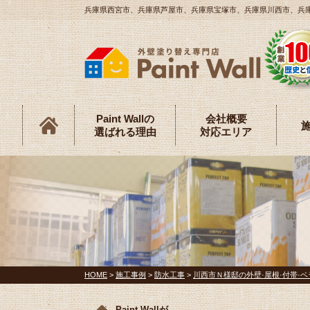
兵庫県西宮市、兵庫県芦屋市、兵庫県宝塚市、兵庫県川西市、兵庫県伊
Paint Wallの
会社概要
選ばれる理由
対応エリア
HOME
>
施工事例
>
防水工事
>
川西市Ｎ様邸の外壁·屋根·付帯·ベ
Paint Wallが