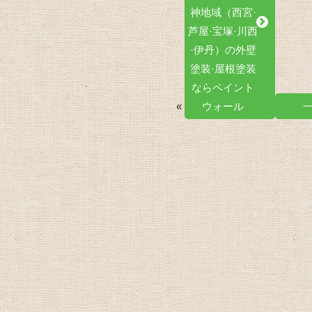
神地域（西宮·
芦屋·宝塚·川西
·伊丹）の外壁
塗装·屋根塗装
ならペイント
«
ウォール