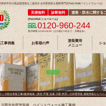
丹市の高品質塗装をご提供する外壁塗装＆屋根専門店Paint Wall(ペイントウォール)
見積無料
診断無料
塗装・防水に関する
[
PaintWall
ショールーム
]
0120-960-244
受付時間 10:00-18:00（土日祝17:00まで・月曜定休）
塗装費用
施工事例集
お客様の声
ショ
メニュー
ランダ防水塗装工事//阪神地域（西宮·芦屋·宝塚·川西·伊丹）の外壁塗装·屋根塗装ならペイ
川西市外壁塗装後 ペイントウォール施工事例