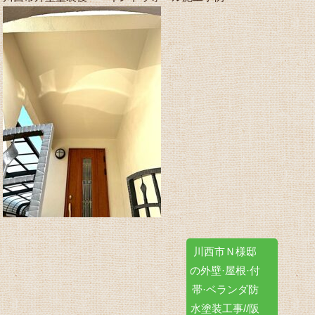
川西市Ｎ様邸
の外壁·屋根·付
帯·ベランダ防
水塗装工事//阪