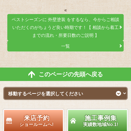
«
ベストシーズンに 外壁塗装 をするなら、今からご相談
いただくのがちょうど良い時期です！【 相談から着工
までの流れ・所要日数のご説明 】
一覧
このページの先頭へ戻る
来店予約
施工事例集
ショールームへ!
実績数地域No.1!