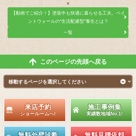
«
【動画でご紹介！】塗装中も快適に暮らせる工夫。ペイ
ントウォールの“生活配慮型”養生とは？
一覧
このページの先頭へ戻る
来店予約
施工事例集
ショールームへ!
実績数地域No.1!
無料外壁診断
無料見積依頼