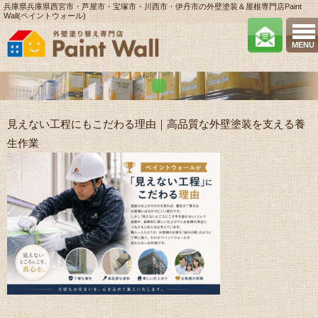
兵庫県兵庫県西宮市・芦屋市・宝塚市・川西市・伊丹市の外壁塗装＆屋根専門店Paint
Wall(ペイントウォール)
MENU
見えない工程にもこだわる理由｜高品質な外壁塗装を支える養
生作業