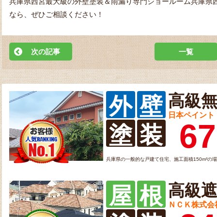
兵庫県西宮最大級の外壁塗装＆雨漏り専門ショールーム兵庫県
なら、ぜひご相談ください！
次の記事
一覧
高級
外
壁
日本ペイント
67
塗
装
兵庫県の一般的な戸建て住宅、施工面積150m²の
高級
屋
根
ＮＣＫ株式会