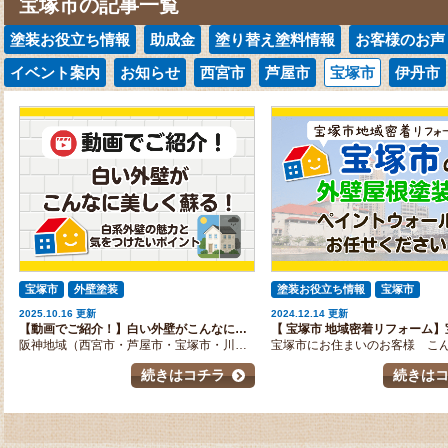
宝塚市の記事一覧
塗装お役立ち情報
助成金
塗り替え塗料情報
お客様のお声
イベント案内
お知らせ
西宮市
芦屋市
宝塚市
伊丹市
宝塚市
外壁塗装
塗装お役立ち情報
宝塚市
2025.10.16 更新
2024.12.14 更新
【動画でご紹介！】白い外壁がこんなに美しく蘇る！白系外壁の魅力と気をつけたいポイント
阪神地域（西宮市・芦屋市・宝塚市・川西市・伊丹市）に密着した外壁・屋根塗装専門店 PaintWall（ペイントウォール）です。 これからご自宅の塗り替えをご検討中のお客様への、お役立ち情報・塗装豆知識を、ペイントウォールスタッフがお届けしております
続きはコチラ
続きは