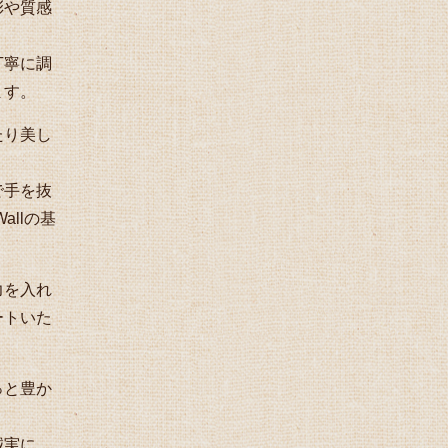
彩や質感
。
丁寧に調
ます。
たり美し
で手を抜
allの基
力を入れ
ートいた
っと豊か
誠実に、