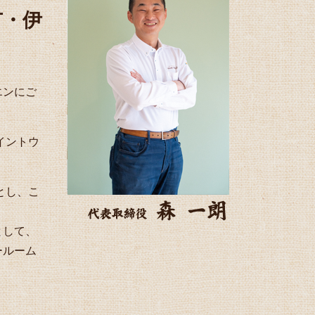
市・伊
エンにご
ペイントウ
体とし、こ
として、
ールーム