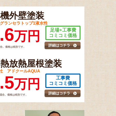
無機外壁塗装
 グランセラトップ1液水性
.6
足場+工事費
万円
コミコミ価格
詳細はコチラ
場合。価格は税別です。
遮熱放熱屋根塗装
社 アドクールAQUA
.5
工事費
万円
コミコミ価格
詳細はコチラ
の場合。価格は税別です。