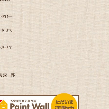
、ぜひ一
をさせて
をさせて
表 森一郎