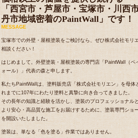
「西宮市・芦屋市・宝塚市・川西
丹市地域密着のPaintWall」です！
MESSAGE
宝塚市での外壁・屋根塗装をご検討なら、ぜひ株式会社モリ
相談ください！
はじめまして。外壁塗装・屋根塗装の専門店「PaintWall（
ォール）」代表の森と申します。
私たちPaintWallは、塗料販売店「株式会社モリエン」を母
れまでに107年にわたり塗料と真摯に向き合ってきました。
その長年の知識と経験を活かし、塗装のプロフェッショナル
より安心・高品質な施工をお届けするために、塗装専門ショ
を開設いたしました。
塗装は、単なる「色を塗る」作業ではありません。