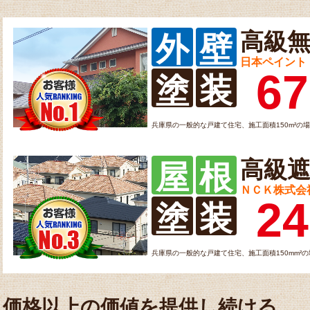
高級
外
壁
日本ペイント
67
塗
装
兵庫県の一般的な戸建て住宅、施工面積150m²の
高級
屋
根
ＮＣＫ株式会
24
塗
装
兵庫県の一般的な戸建て住宅、施工面積150mm²
価格以上の価値を提供し続ける