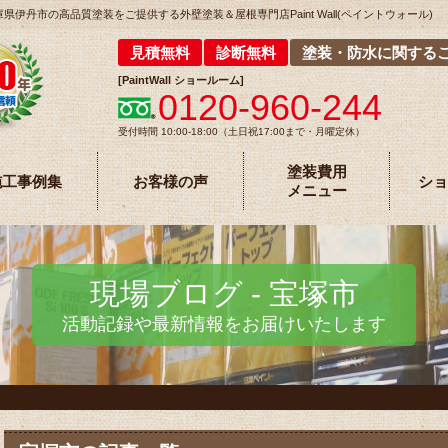
丹市の高品質塗装をご提供する外壁塗装＆屋根専門店Paint Wall(ペイントウォール)
見積無料
診断無料
塗装・防水に関する
[
PaintWall
ショールーム
]
0120-960-244
受付時間 10:00-18:00（土日祝17:00まで・月曜定休）
塗装費用
施工事例集
お客様の声
ショ
メニュー
現場ブログ - 宝塚市
活動記録や最新情報をお届けいたします