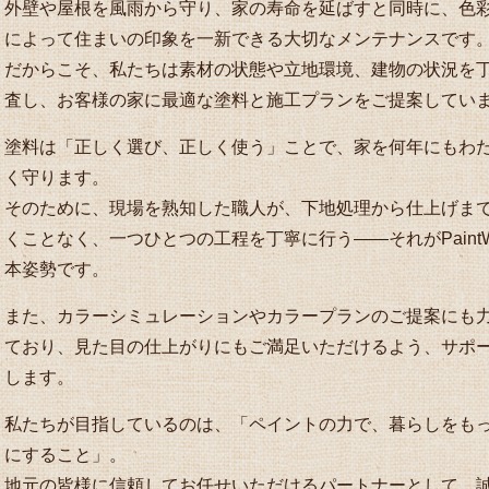
外壁や屋根を風雨から守り、家の寿命を延ばすと同時に、色
によって住まいの印象を一新できる大切なメンテナンスです
だからこそ、私たちは素材の状態や立地環境、建物の状況を
査し、お客様の家に最適な塗料と施工プランをご提案してい
塗料は「正しく選び、正しく使う」ことで、家を何年にもわ
く守ります。
そのために、現場を熟知した職人が、下地処理から仕上げま
くことなく、一つひとつの工程を丁寧に行う――それがPaintW
本姿勢です。
また、カラーシミュレーションやカラープランのご提案にも
ており、見た目の仕上がりにもご満足いただけるよう、サポ
します。
私たちが目指しているのは、「ペイントの力で、暮らしをも
にすること」。
地元の皆様に信頼してお任せいただけるパートナーとして、