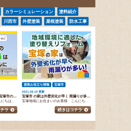
カラーシミュレーション
塗料紹介
川西市
外壁塗装
屋根塗装
防水工事
塗装お役立ち情報
宝塚市
2021.08.19 更新
【 宝塚市 地域密着リフォーム】宝塚市の外壁塗装・屋根塗装はペイントウォールにお任せください！
宝塚市 の家は外壁劣化が早く 雨漏りが多い！ 地域環境に適した塗り替えリフォームならペイントウォールへ！
宝塚市にお住まいのお客様 こんにちは！ 外壁・屋根塗装店「Paint Wall」（ペイントウォール）です！ 私たちは、兵庫県（西宮市・芦屋市・宝塚市・川西市・伊丹市）を中心に、地域密着型の塗装サービスを展開しています。 創業から100年以上にわたる歴史と信頼を背景に、安心・安全な塗り替えリフォームをご提供してまいりました。 本日は、宝塚市 近隣地域にお住まいのお客様へ向けて、初めてペイントウォールを知ってくださった方にもわかりやすく、ペイントウォールとはどんな施工店なのか、自己紹介をさせていただきます。 宝塚エリアで施工店をお決めいただく上での、きっかけになれば幸いです。宝塚市にお住まいの皆様 ぜひ宜しくお願いいたします！ 会社の歴史 外壁塗装＆屋根専門店 Paint Wal（ペイントウォール）を運営する株式会社モリエンは、1919年の創業以来、塗料販売の専業会社として歴史を築き、創業106年を迎えました。 長い歴史の中で培った塗料知識を活かし、安心安全の塗装工事をお届けするため 外壁屋根塗装事業を展開し、外壁屋根塗装ショールームを兵庫県西宮市と芦屋市にオープンいたしました。 近年、大手小売店やホームセンターがこぞって外壁塗装工事の受託窓口を設けるようになりましたが、その多くは、工務店・リフォーム店を含む塗装工事会社に注文をそのままつないでいるだけ、というのが実態です。 会社によりますが、下請けへの支払金額は、十分な工事ができる金額ではないことも多いようです。 職人は「できるだけよい工事をしたい」と考えている方が多いですが、決して適正とはいえない値段で受注した塗装工事会社に高い品質管理を求めるのは難しい話です。 こうした現状の中、Paint Wall（ペイントウォール）では、塗装職人が心を込めて塗装したいと思えるような適正な値段で発注しています。 長年地域に密着しネットワークを築いてきたわたしたちだからこそ、実現できると考えています。 ペイントウォールの５つのアピールポイント！ ①創業年数で選ばれる！ 外壁屋根塗装ペイントウォールはおかげ様で創業106年。多くのお客様から選んでいただき、塗装実績を積み重ねてまいりました。 その中で身につけた知識力・工事力・経験により磨きをかけ、宝塚市のお客様のお家を長持ちさせる品質とは何かを常に突き詰めていきます。 ②塗装の提案力で選ばれる！ ペイントウォールでは、お客様の要望を詳しく確認させていただいた上で、それを叶える最適な塗料を提案します。 長い歴史の中で培ってきた、塗料に関する知識、クレーム、現場の声をもとに、最適なメーカーの塗料をお勧めし、ご納得いただけるまでご説明・相談させていただきます。 アレルギーや環境に配慮した商品も多数取り扱っております。 またデザイン性のある特殊塗料や、遮熱、防水性に優れた塗料を使用したいといったご希望にも柔軟な対応が可能です。 複数プランの提案 お客様のご希望や予算に合わせてお選びいただけるように必ず３～５種類の提案をご用意しています。 わかりやすくをモットーに！お客様目線のご提案をいたします。 適正価格の詳細見積もり また、お見積り書に関しても、「何にいくらお金がかかっているのだろう？」とご不安に感じられることのないように、外壁塗装、屋根塗装、附帯物に分けて 価格を書き分けています。 塗装工程についても、下塗り・中塗り・上塗り のそれぞれで どんな塗料を使い、この価格になっているのかを示しすべての数字を明示しています。 塗料メーカーとの連携 ペイントウォールは、多くの塗料メーカー様とのお取引があり、お客様のお家の状態に合わせて最適な塗料をその都度選定させていただいております。 塗料メーカー様ごとに得意分野を持っておりますので、お客様のニーズに合わせて豊富な塗料の中からご提案できることが大きな強みです！ 塗料メーカー様としっかりと連携しているからこそ、常に最新の塗料情報を得てお客様にご提供することができます。 ただ資料を読んで塗料知識を得るのではなく、定期的にメーカー様をお招きして塗料勉強会も行っています。 塗料の性質や状況に応じた提案方法などを塗料メーカー目線で学び続けていくことで、お客様へ最適な塗料のご提案ができ、塗装品質向上にも繋がると考えております。 ③塗装の価格力で選ばれる！ 多くのお客様が外壁塗装で一番気になるのは「価格」です。 ペイントウォールは塗料問屋が母体となっておりますので、塗料の中間マージンが不要です！ また塗料問屋のネットワークを活かして、腕の良い専属職人を安価で確保しており、外壁塗装を求めやすい価格で提供することが可能です。 このような企業努力により、お客様にとって損をしない、高品質な塗装を実現できるギリギリでの価格設定をし、お客様にご満足のいただける塗り替えリフォームを実現しています。 ④塗装の品質力で選ばれる！ 今の時代でも 「塗料の使用缶数を守る」 「３回塗りをする」 ※状況に合わせて回数が変わる場合もございます。適正回数塗装しております。 「乾燥時間を守って上塗りをする」 など、当たり前の事ができない塗装職人が多くいます。 そのためペイントウォールでは、お家の耐久性を高めるために塗装職人を厳選し、さらに品質管理を徹底しています。 当たり前の事当たり前に行なう事は簡単なようで難しいため、工事中も職人に丸投げにせず、プロの目をもって塗装の仕上がりを徹底管理します。 だからこそ、高品質な塗装が実現すると考えています。 また不在がちのお客様ともコミュニケーションがとれるよう、お客様に合わせて メール・お電話・LINEなどでの施工状況をご報告しております。 お客様自身に進捗状況をご理解いただき、お客様が不安に思っていることをそのたびに解消することで、ストレスの軽減を図るシステムです。 外壁塗装や屋根塗装が「いつまでに終わるのか」「どこまで終わっているのか」といったよく疑問に思われる事をお伝えし、塗装工事でのご負担を軽減してまいります。 ⑤サービス力で選ばれる！ すぐに駆け付けられる体制 ペイントウォールでは、お客様と日々密なコミュニケーションをとれるようにするため、営業活動範囲を絞っています。 宝塚市地域へ施工エリア拡大させていただくに至っても、何かあった際にはすぐに駆け付けられる体制を整えております。 活動範囲を絞ることで、良い評判も悪い評判も出回ります。それこそがペイントウォールのモチベーションにつながっているのです。 ご近所様への配慮も怠りません！ また、ご近所にお住まいの方へご理解いただくためにも、 ペイントウォールでは、お客様に代わって 担当者が事前にご近所様へご挨拶に伺っております。 工事の期間や施工業者と連絡先、工事の大まかな内容説明、丁寧にご説明いたします。 ご近所様への配慮も怠りません！ スタッフ・職人のサービスマナー徹底！ 工事中は職人が毎日ご自宅に出入りするだけに、「どんな職人が担当するんだろう？」と不安を抱くお客様もいらっしゃると思います。 ペイントウォールでは、社員だけでなく職人にもサービスマナーの教育を徹底して行っています。 塗装職人ひとりひとりの特性をふまえ、お客様のご要望に沿って最適な職人を選んでおります。 無料カラーシミュレーションサービス 完成してみたら、イメージしていた色と違っていた・・・外壁塗装工事では起こりがちなトラブルです。 ペイントウォールでは、こうした行き違いを防ぐため、じかに色見本を見ていただくほか、 ご自宅のお写真に、その色を塗装した場合の仕上がり具合を 写真加工ソフトで再現することで ビフォー・アフターをイメージいただけます。 実際のご自宅のお写真でイメージが見れる業者は 宝塚市の地域内でも珍しいため、ぜひご利用いただきたいサービスです。 アフターサービスも充実！ お客様にとって一番気になる点は仕上がり具合。 実際にちゃんと工事が行われたのか、品質はしっかりと守られているのか確かめたいものですよね？ ペイントウォールでは、足場を解体する前、後の２度にわたり、塗り残しなどがないかプロの目でしっかりチェックしております。 また、安心の塗膜保証書も発行しております。 工事完了後は、ご近所様へも工事終了のお知らせチラシをお配りし、ご協力に対する御礼のご挨拶をしております。 自慢のショールームがあります！ カタログだけでは色や仕上がりがわからないので、イメージどおりに出来上がるのか不安・・・との声を多く聞きます。 そんな方々のためにペイントウォールでは、外壁塗装工事会社では珍しく、ショールームを運営しております。（西宮・芦屋） 通常はカタログでしかわからない色見本を約３００種類、塗装の仕上がり具合がわかる塗板も２００種類そろえております。 また、塗装の工程をより理解していただけるように、実物大の家の模型を設置しております。 お客様のイメージ通りの仕上がりを実現するために 最大限サポートいたします！ ここまで、ペイントウォールのご紹介をさせていただきましたが、いかがでしたでしょうか？ 「ペンキを塗る仕事ってかっこいいな。」塗装職人がそのように憧れられるような仕事になることを、わたしたちは願っています。 そしてお客様から、「あなたに塗ってもらってよかった。ありがとう。」と言っていただけるような塗装工事を行ってまいります。 兵庫県宝塚市でお家の塗り替えリフォームをご検討中のお客様は、ぜひペイントウォールにお任せください！ ※宝塚市一部地域に関しては弊社別担当にてご対応させていただく場合もございます。 簡単入力！お問い合わせフォーム 宝塚市にお住まいのお客様、ぜひぜひお気軽にお問い合わせくださいませ！ お電話でのお問い合わせも受付中です！ （ペイントウォール西宮店 月曜定休 平日10：00～18：00 土日祝 10：00～17：00） tel:0120-960-244
宝塚地域にお住まいのお客様 こんにちは！ 外壁屋根塗装店「Paint Wall」（ペイントウォール）です！ 兵庫県宝塚市まで施工エリアを拡大してから、宝塚地域のお客様からもたくさんのお問い合わせをいただいております！ ありがとうございます！ 外壁や屋根の塗り替えリフォームを行うタイミングは、お家の築年数や劣化状況、そして地域環境によって変わってきます。 ペイントウォールでは、宝塚の地域環境をしっかりと理解し、地域に適した安心安全の塗り替えリフォームをご提供すべきであると考えております。 そこで！ 本日は、宝塚市の地域環境に適した 塗り替えリフォームについてお役立ち情報をお届けしたいと思います。 宝塚市で外壁屋根塗装をご検討中のお客様のお役に立てれば幸いです。 宝塚の家は外壁劣化が早く、雨漏りが多い 宝塚市の地域環境を踏まえると、宝塚の家は外壁劣化や屋根劣化による雨漏りが多いと言われています。 なぜ外壁劣化や屋根劣化による雨漏りが多いのでしょうか？ 外壁劣化が早く、屋根劣化による雨漏りが多い理由
コチラ
続きはコチラ