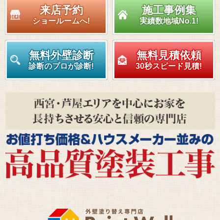
来店予約
施工事例集
ショールームへ!
実績数地域No.1!
無料外壁診断
無料見積依頼
診断のプロが診断!
30秒スピード見積!