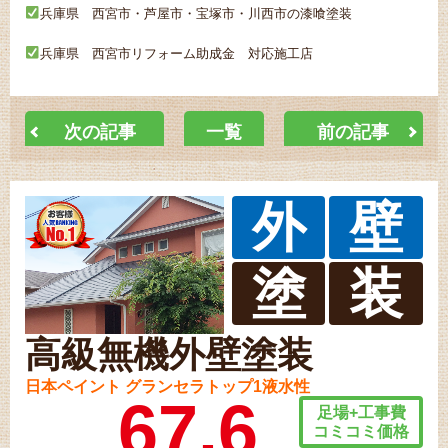
兵庫県 西宮市・芦屋市・宝塚市・川西市の漆喰塗装
兵庫県 西宮市リフォーム助成金 対応施工店
次の記事
一覧
前の記事
外
壁
塗
装
高級無機外壁塗装
日本ペイント グランセラトップ1液水性
67.6
足場+工事費
コミコミ価格