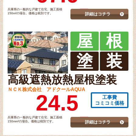
兵庫県の一般的な戸建て住宅、施工面積
150m²の場合。価格は税別です。
詳細はコチラ
屋
根
塗
装
高級遮熱放熱屋根塗装
ＮＣＫ株式会社 アドクールAQUA
24.5
工事費
コミコミ価格
兵庫県の一般的な戸建て住宅、施工面積
150mm²の場合。価格は税別です。
詳細はコチラ