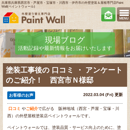
兵庫県兵庫県西宮市・芦屋市・宝塚市・川西市・伊丹市の外壁塗装＆屋根専門店Paint
Wall(ペイントウォール)
MENU
現場ブログ
活動記録や最新情報をお届けいたします
塗装工事後の 口コミ ・ アンケート
のご紹介！ 西宮市Ｎ様邸
2022.03.04 (Fri) 更新
お客様のお声
口コミ
や
ご紹介
で広がる 阪神地域（西宮・芦屋・宝塚・川
西）の外壁屋根塗装店ペイントウォールです。
ペイントウォールでは、塗装品質・サービス向上のために、塗