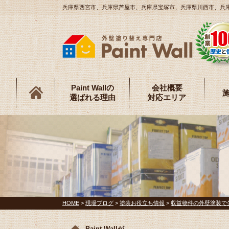
兵庫県西宮市、兵庫県芦屋市、兵庫県宝塚市、兵庫県川西市、兵庫県伊
Paint Wallの
会社概要
選ばれる理由
対応エリア
HOME
>
現場ブログ
>
塗装お役立ち情報
>
収益物件の外壁塗装で
Paint Wallが