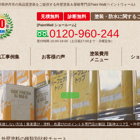
丹市の高品質塗装をご提供する外壁塗装＆屋根専門店Paint Wall(ペイントウォール)
見積無料
診断無料
塗装・防水に関する
[
PaintWall
ショールーム
]
0120-960-244
受付時間 10:00-18:00（土日祝17:00まで・月曜定休）
塗装費用
施工事例集
お客様の声
ショ
メニュー
失敗しない方法｜業者選び・塗料・色選びのポイントを専門店が解説【阪神エリア】
>
外壁
外壁塗料の種類別比較チャート