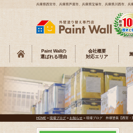
兵庫県西宮市、兵庫県芦屋市、兵庫県宝塚市、兵庫県川西市、兵庫県伊
Paint Wallの
会社概要
選ばれる理由
対応エリア
HOME
>
現場ブログ
>
お知らせ
>
現場ブログ 外塀塗装【西宮・芦