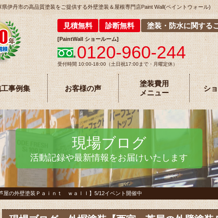
丹市の高品質塗装をご提供する外壁塗装＆屋根専門店Paint Wall(ペイントウォール)
見積無料
診断無料
塗装・防水に関する
[
PaintWall
ショールーム
]
0120-960-244
受付時間 10:00-18:00（土日祝17:00まで・月曜定休）
塗装費用
施工事例集
お客様の声
ショ
メニュー
現場ブログ
活動記録や最新情報をお届けいたします
屋の外壁塗装Ｐａｉｎｔ ｗａｌｌ】5/12イベント開催中