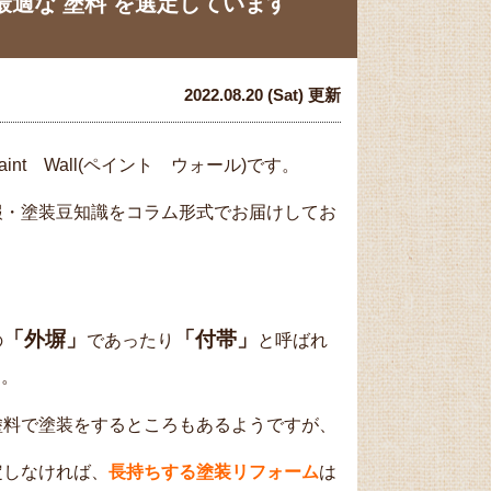
適な 塗料 を選定しています
2022.08.20 (Sat) 更新
t Wall(ペイント ウォール)です。
報・塗装豆知識をコラム形式でお届けしてお
「外塀」
「付帯」
の
であったり
と呼ばれ
す。
塗料で塗装をするところもあるようですが、
定しなければ、
長持ちする塗装リフォーム
は