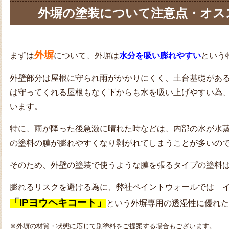
外塀の塗装について注意点・オス
外塀
まずは
について、外塀は
水分を吸い膨れやすい
という
外壁部分は屋根に守られ雨がかかりにくく、土台基礎があ
は守ってくれる屋根もなく下からも水を吸い上げやすい為
います。
特に、雨が降った後急激に晴れた時などは、内部の水が水
の塗料の膜が膨れやすくなり剥がれてしまうことが多いの
そのため、外壁の塗装で使うような膜を張るタイプの塗料
膨れるリスクを避ける為に、弊社ペイントウォールでは 
「IPヨウヘキコート」
という外塀専用の透湿性に
優れた
※外塀の材質・状態に応じて別塗料をご提案する場合もございます。