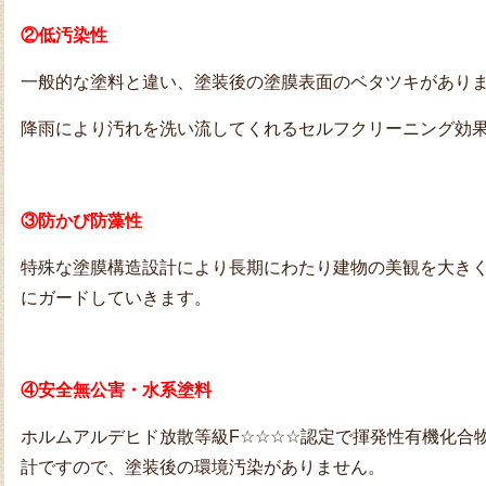
②低汚染性
一般的な塗料と違い、塗装後の塗膜表面のベタツキがあり
降雨により汚れを洗い流してくれるセルフクリーニング効
③防かび防藻性
特殊な塗膜構造設計により長期にわたり建物の美観を大き
にガードしていきます。
④安全無公害・水系塗料
ホルムアルデヒド放散等級F☆☆☆☆認定で揮発性有機化合物
計ですので、塗装後の環境汚染がありません。