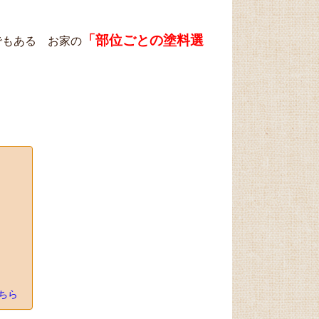
「部位ごとの塗料選
でもある お家の
こちら