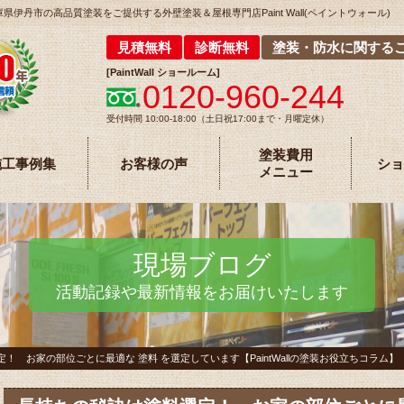
丹市の高品質塗装をご提供する外壁塗装＆屋根専門店Paint Wall(ペイントウォール)
見積無料
診断無料
塗装・防水に関する
[
PaintWall
ショールーム
]
0120-960-244
受付時間 10:00-18:00（土日祝17:00まで・月曜定休）
塗装費用
施工事例集
お客様の声
ショ
メニュー
現場ブログ
活動記録や最新情報をお届けいたします
！ お家の部位ごとに最適な 塗料 を選定しています【PaintWallの塗装お役立ちコラム】