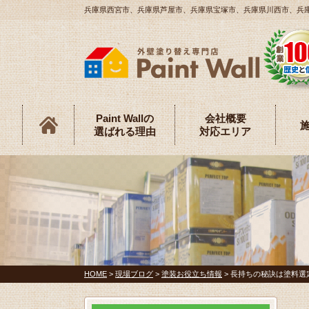
兵庫県西宮市、兵庫県芦屋市、兵庫県宝塚市、兵庫県川西市、兵庫県伊
Paint Wallの
会社概要
選ばれる理由
対応エリア
HOME
>
現場ブログ
>
塗装お役立ち情報
>
長持ちの秘訣は塗料選定