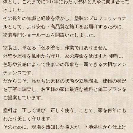
体とし、これまでに107年にわたり塗料と真摯に向き合って
きました。
その長年の知識と経験を活かし、塗装のプロフェッショナ
ルとして、より安心・高品質な施工をお届けするために、
塗装専門ショールームを開設いたしました。
塗装は、単なる「色を塗る」作業ではありません。
外壁や屋根を風雨から守り、家の寿命を延ばすと同時に、
色彩や質感によって住まいの印象を一新できる大切なメン
テナンスです。
だからこそ、私たちは素材の状態や立地環境、建物の状況
を丁寧に調査し、お客様の家に最適な塗料と施工プランを
ご提案しています。
塗料は「正しく選び、正しく使う」ことで、家を何年にも
わたり美しく守ります。
そのために、現場を熟知した職人が、下地処理から仕上げ