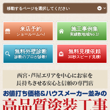
来店予約
施工事例集
ショールームへ!
実績数地域No.1!
無料外壁診断
無料見積依頼
診断のプロが診断!
30秒スピード見積!