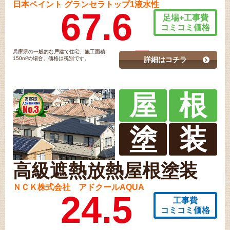
日本ペイント グランセラトップ1液水性
67.6
足場+工事費
コミコミ価格
兵庫県の一般的な戸建て住宅、施工面積
150m²の場合。価格は税別です。
詳細はコチラ
屋
根
塗
装
高級遮熱放熱屋根塗装
ＮＣＫ株式会社 アドクールAQUA
24.5
工事費
コミコミ価格