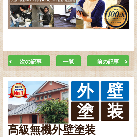
次の記事
一覧
前の記事
外
壁
塗
装
高級無機外壁塗装