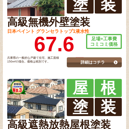
塗
装
高級無機外壁塗装
日本ペイント グランセラトップ1液水性
67.6
足場+工事費
コミコミ価格
兵庫県の一般的な戸建て住宅、施工面積
150m²の場合。価格は税別です。
詳細はコチラ
屋
根
塗
装
高級遮熱放熱屋根塗装