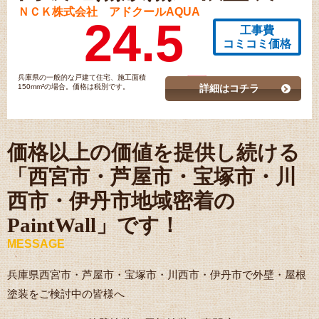
ＮＣＫ株式会社 アドクールAQUA
24.5
工事費
コミコミ価格
兵庫県の一般的な戸建て住宅、施工面積
150mm²の場合。価格は税別です。
詳細はコチラ
価格以上の価値を提供し続ける
「西宮市・芦屋市・宝塚市・川
西市・伊丹市地域密着の
PaintWall」です！
MESSAGE
兵庫県西宮市・芦屋市・宝塚市・川西市・伊丹市で外壁・屋根
塗装をご検討中の皆様へ