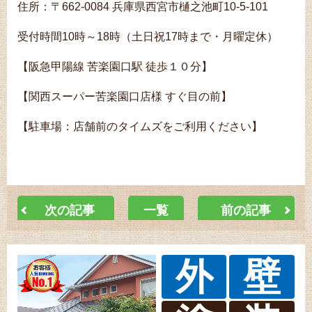
住所：〒662-0084 兵庫県西宮市樋之池町10-5-101
受付時間10時～18時（土日祝17時まで・月曜定休）
【阪急甲陽線 苦楽園口駅 徒歩１０分】
【関西スーパー苦楽園口店様 すぐ目の前】
【駐車場：店舗前のタイムズをご利用ください】
次の記事
一覧
前の記事
外
壁