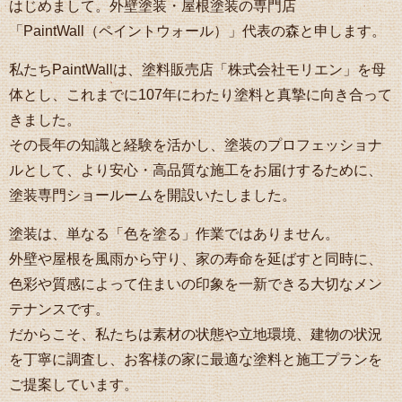
はじめまして。外壁塗装・屋根塗装の専門店
「PaintWall（ペイントウォール）」代表の森と申します。
私たちPaintWallは、塗料販売店「株式会社モリエン」を母
体とし、これまでに107年にわたり塗料と真摯に向き合って
きました。
その長年の知識と経験を活かし、塗装のプロフェッショナ
ルとして、より安心・高品質な施工をお届けするために、
塗装専門ショールームを開設いたしました。
塗装は、単なる「色を塗る」作業ではありません。
外壁や屋根を風雨から守り、家の寿命を延ばすと同時に、
色彩や質感によって住まいの印象を一新できる大切なメン
テナンスです。
だからこそ、私たちは素材の状態や立地環境、建物の状況
を丁寧に調査し、お客様の家に最適な塗料と施工プランを
ご提案しています。