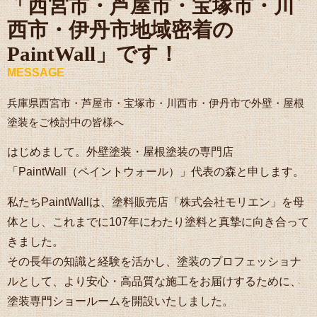
「西宮市・芦屋市・宝塚市・川
西市・伊丹市地域密着の
PaintWall」です！
MESSAGE
兵庫県西宮市・芦屋市・宝塚市・川西市・伊丹市で外壁・屋根
塗装をご検討中の皆様へ
はじめまして。外壁塗装・屋根塗装の専門店
「PaintWall（ペイントウォール）」代表の森と申します。
私たちPaintWallは、塗料販売店「株式会社モリエン」を母
体とし、これまでに107年にわたり塗料と真摯に向き合って
きました。
その長年の知識と経験を活かし、塗装のプロフェッショナ
ルとして、より安心・高品質な施工をお届けするために、
塗装専門ショールームを開設いたしました。