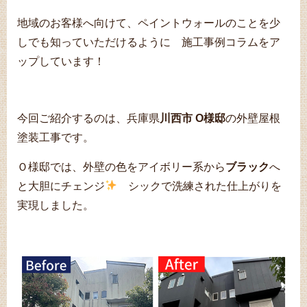
地域のお客様へ向けて、ペイントウォールのことを少
しでも知っていただけるように 施工事例コラムをア
ップしています！
今回ご紹介するのは、兵庫県
川西市 O様邸
の外壁屋根
塗装工事です。
Ｏ様邸では、外壁の色をアイボリー系から
ブラック
へ
と大胆にチェンジ
シックで洗練された仕上がりを
実現しました。