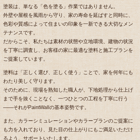
塗装は、単なる「色を塗る」作業ではありません。
外壁や屋根を風雨から守り、家の寿命を延ばすと同時に、
色彩や質感によって住まいの印象を一新できる大切なメン
テナンスです。
だからこそ、私たちは素材の状態や立地環境、建物の状況
を丁寧に調査し、お客様の家に最適な塗料と施工プランを
ご提案しています。
塗料は「正しく選び、正しく使う」ことで、家を何年にも
わたり美しく守ります。
そのために、現場を熟知した職人が、下地処理から仕上げ
まで手を抜くことなく、一つひとつの工程を丁寧に行う
――それがPaintWallの基本姿勢です。
また、カラーシミュレーションやカラープランのご提案に
も力を入れており、見た目の仕上がりにもご満足いただけ
るよう、サポートいたします。