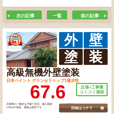
次の記事
一覧
前の記事
外
壁
塗
装
高級無機外壁塗装
日本ペイント グランセラトップ1液水性
67.6
足場+工事費
コミコミ価格
兵庫県の一般的な戸建て住宅、施工面積
150m²の場合。価格は税別です。
詳細はコチラ