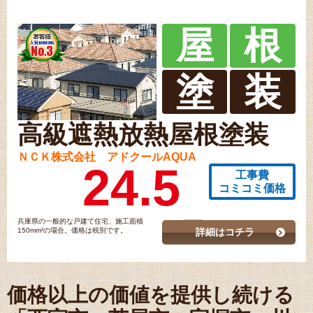
屋
根
塗
装
高級遮熱放熱屋根塗装
ＮＣＫ株式会社 アドクールAQUA
24.5
工事費
コミコミ価格
兵庫県の一般的な戸建て住宅、施工面積
150mm²の場合。価格は税別です。
詳細はコチラ
価格以上の価値を提供し続ける