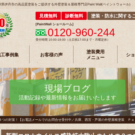
丹市の高品質塗装をご提供する外壁塗装＆屋根専門店Paint Wall(ペイントウォール)
見積無料
診断無料
塗装・防水に関する
[
PaintWall
ショールーム
]
0120-960-244
受付時間 10:00-18:00（土日祝17:00まで・月曜定休）
塗装費用
施工事例集
お客様の声
ショ
メニュー
現場ブログ
活動記録や最新情報をお届けいたします
３つの対策！【お電話メールでのお問合せ受付中／兵庫、西宮・芦屋の外壁屋根塗装 Ｐａ