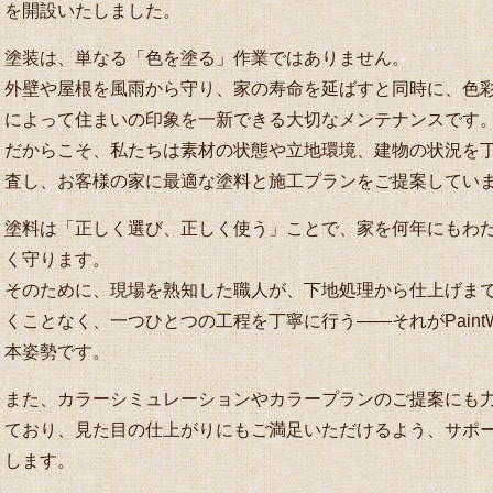
を開設いたしました。
塗装は、単なる「色を塗る」作業ではありません。
外壁や屋根を風雨から守り、家の寿命を延ばすと同時に、色
によって住まいの印象を一新できる大切なメンテナンスです
だからこそ、私たちは素材の状態や立地環境、建物の状況を
査し、お客様の家に最適な塗料と施工プランをご提案してい
塗料は「正しく選び、正しく使う」ことで、家を何年にもわ
く守ります。
そのために、現場を熟知した職人が、下地処理から仕上げま
くことなく、一つひとつの工程を丁寧に行う――それがPaintW
本姿勢です。
また、カラーシミュレーションやカラープランのご提案にも
ており、見た目の仕上がりにもご満足いただけるよう、サポ
します。