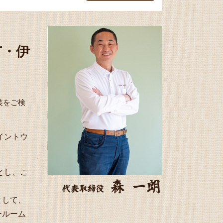
市・伊
装をご検
ペイントウ
体とし、こ
として、
ールーム