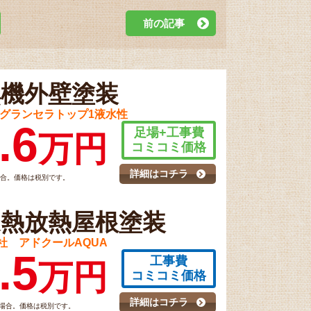
前の記事
無機外壁塗装
 グランセラトップ1液水性
.6
足場+工事費
万円
コミコミ価格
詳細はコチラ
場合。価格は税別です。
遮熱放熱屋根塗装
社 アドクールAQUA
.5
工事費
万円
コミコミ価格
詳細はコチラ
の場合。価格は税別です。