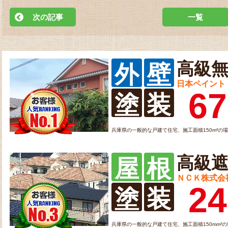
次の記事
一覧
高級
外
壁
日本ペイント
67
塗
装
兵庫県の一般的な戸建て住宅、施工面積150m²の
高級
屋
根
ＮＣＫ株式会
24
塗
装
兵庫県の一般的な戸建て住宅、施工面積150mm²