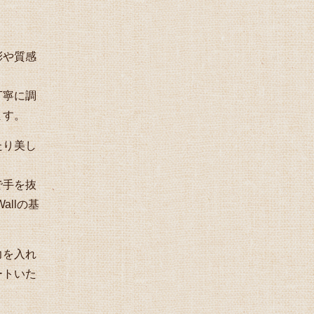
彩や質感
。
丁寧に調
ます。
たり美し
で手を抜
allの基
力を入れ
ートいた