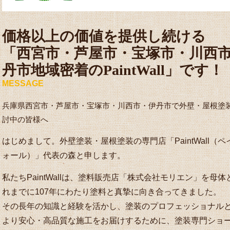
価格以上の価値を提供し続ける
「西宮市・芦屋市・宝塚市・川西
丹市地域密着のPaintWall」です！
MESSAGE
兵庫県西宮市・芦屋市・宝塚市・川西市・伊丹市で外壁・屋根塗
討中の皆様へ
はじめまして。外壁塗装・屋根塗装の専門店「PaintWall（
ォール）」代表の森と申します。
私たちPaintWallは、塗料販売店「株式会社モリエン」を母
れまでに107年にわたり塗料と真摯に向き合ってきました。
その長年の知識と経験を活かし、塗装のプロフェッショナル
より安心・高品質な施工をお届けするために、塗装専門ショ