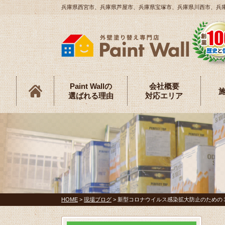
兵庫県西宮市、兵庫県芦屋市、兵庫県宝塚市、兵庫県川西市、兵庫県伊
Paint Wallの
会社概要
選ばれる理由
対応エリア
HOME
>
現場ブログ
>
新型コロナウイルス感染拡大防止のための