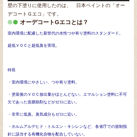
壁の下塗りに使用したのは、 日本ペイントの「オー
デコートＧエコ」です。
オーデコートGエコとは？
室内環境に配慮した新世代の水性つや有り塗料のスタンダード。
超低ＶＯＣと超低臭を実現。
特長
・室内環境にやさしい、つや有り塗料。
・塗装後のＶＯＣ放出量がほとんどない。エマルション塗料に不可
欠であった造膜助剤などがゼロに近い。
・非常に低臭。臭気成分もゼロに近い。
・ホルムアルデヒド・トルエン・キシレンなど、各省庁での規制指
針に該当する有機化合物を配合していない。