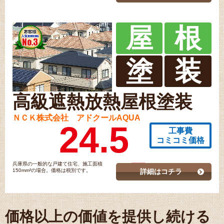
屋
根
塗
装
高級遮熱放熱屋根塗装
ＮＣＫ株式会社 アドクールAQUA
24.5
工事費
コミコミ価格
兵庫県の一般的な戸建て住宅、施工面積
150mm²の場合。価格は税別です。
詳細はコチラ
価格以上の価値を提供し続ける