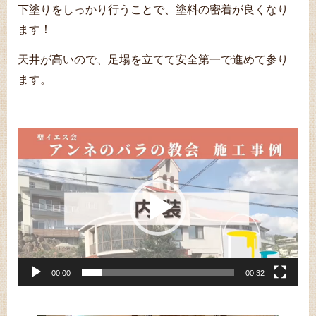
下塗りをしっかり行うことで、塗料の密着が良くなり
ます！
天井が高いので、足場を立てて安全第一で進めて参り
ます。
動
画
プ
レ
ー
ヤ
ー
00:00
00:32