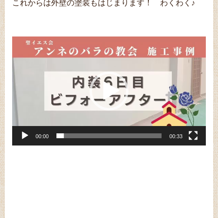
これからは外壁の塗装もはじまります！
わくわく♪
動
画
プ
レ
ー
ヤ
ー
00:00
00:33