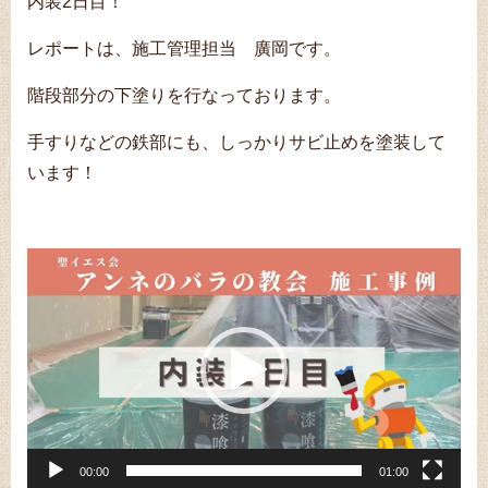
内装2日目！
レポートは、施工管理担当 廣岡です。
階段部分の下塗りを行なっております。
手すりなどの鉄部にも、しっかりサビ止めを塗装して
います！
動
画
プ
レ
ー
ヤ
ー
00:00
01:00