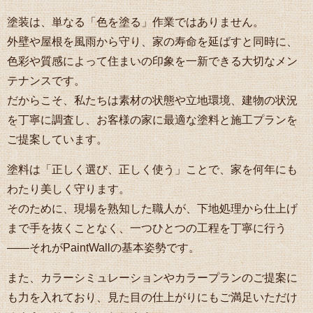
塗装は、単なる「色を塗る」作業ではありません。
外壁や屋根を風雨から守り、家の寿命を延ばすと同時に、
色彩や質感によって住まいの印象を一新できる大切なメン
テナンスです。
だからこそ、私たちは素材の状態や立地環境、建物の状況
を丁寧に調査し、お客様の家に最適な塗料と施工プランを
ご提案しています。
塗料は「正しく選び、正しく使う」ことで、家を何年にも
わたり美しく守ります。
そのために、現場を熟知した職人が、下地処理から仕上げ
まで手を抜くことなく、一つひとつの工程を丁寧に行う
――それがPaintWallの基本姿勢です。
また、カラーシミュレーションやカラープランのご提案に
も力を入れており、見た目の仕上がりにもご満足いただけ