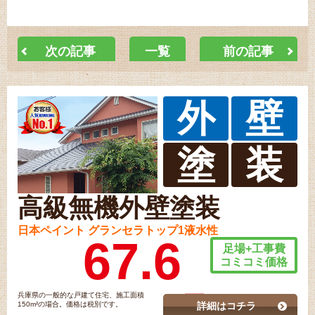
次の記事
一覧
前の記事
外
壁
塗
装
高級無機外壁塗装
日本ペイント グランセラトップ1液水性
67.6
足場+工事費
コミコミ価格
兵庫県の一般的な戸建て住宅、施工面積
150m²の場合。価格は税別です。
詳細はコチラ