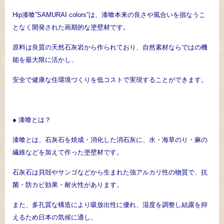
Hip漆喰”SAMURAI colors”は、漆喰本来の良さや風合いを損なうこ
となく開発された画期的な塗壁材です。
原料は良質の天然石灰岩から作られており、自然素材ならではの機
能を最大限に活かし、
安全で健康な住環境づくりを低コストで実現することができます。
● 漆喰とは？
漆喰とは、石灰石を焼成・消化した消石灰に、水・海草のり・麻の
繊維などを加えて作った塗壁材です。
石灰石は貝殻やサンゴなどから生まれた強アルカリ性の物質で、抗
菌・防カビ効果・耐火性があります。
また、多孔質な構造により吸放出性に優れ、湿度を調整し結露を抑
えるため日本の気候に適し、