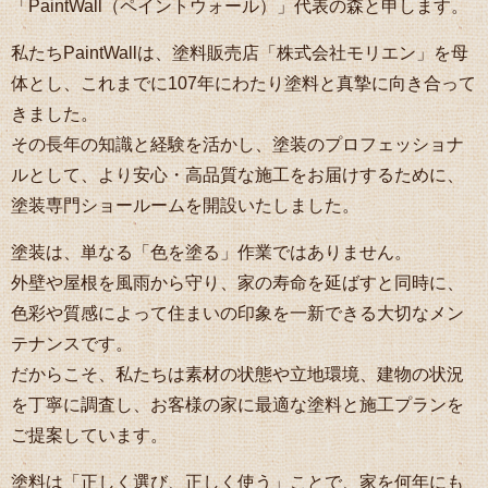
「PaintWall（ペイントウォール）」代表の森と申します。
私たちPaintWallは、塗料販売店「株式会社モリエン」を母
体とし、これまでに107年にわたり塗料と真摯に向き合って
きました。
その長年の知識と経験を活かし、塗装のプロフェッショナ
ルとして、より安心・高品質な施工をお届けするために、
塗装専門ショールームを開設いたしました。
塗装は、単なる「色を塗る」作業ではありません。
外壁や屋根を風雨から守り、家の寿命を延ばすと同時に、
色彩や質感によって住まいの印象を一新できる大切なメン
テナンスです。
だからこそ、私たちは素材の状態や立地環境、建物の状況
を丁寧に調査し、お客様の家に最適な塗料と施工プランを
ご提案しています。
塗料は「正しく選び、正しく使う」ことで、家を何年にも