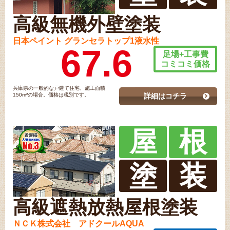
高級無機外壁塗装
日本ペイント グランセラトップ1液水性
67.6
足場+工事費
コミコミ価格
兵庫県の一般的な戸建て住宅、施工面積
150m²の場合。価格は税別です。
詳細はコチラ
屋
根
塗
装
高級遮熱放熱屋根塗装
ＮＣＫ株式会社 アドクールAQUA